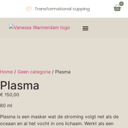
0
Transformational cupping
THE MIND & SOUL
OVER VANESSA
AFSPRAAK MAKEN
Home
/
Geen categorie
/ Plasma
Plasma
€
150,00
80 ml
Plasma is een masker wat de stroming volgt net als de
oceaan en al het vocht in ons lichaam. Werkt als een