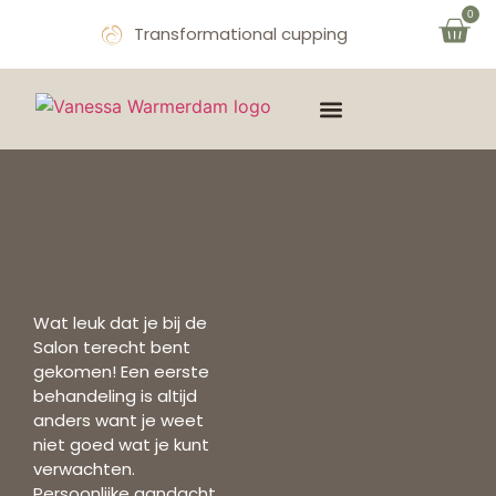
0
Transformational cupping
THE MIND & SOUL
OVER VANESSA
AFSPRAAK MAKEN
Wat leuk dat je bij de
Salon terecht bent
gekomen! Een eerste
behandeling is altijd
anders want je weet
niet goed wat je kunt
verwachten.
Persoonlijke aandacht,