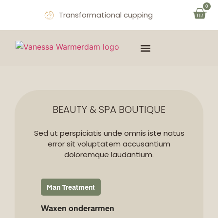
0
Transformational cupping
THE MIND & SOUL
OVER VANESSA
AFSPRAAK MAKEN
BEAUTY & SPA BOUTIQUE
Sed ut perspiciatis unde omnis iste natus
error sit voluptatem accusantium
doloremque laudantium.