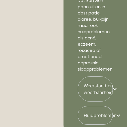
Dat kan zich
gaan uiten in
obstipatie,
diaree, buikpijn
maar ook
huidproblemen
als acné,
eczeem,
rosacea of
emotioneel
depressie,
slaapproblemen.
Weerstand en
weerbaarheid
Huidproblemen