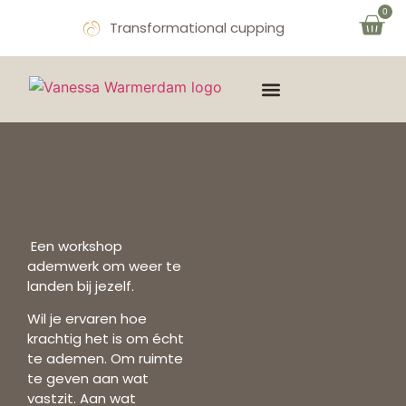
0
Transformational cupping
THE MIND & SOUL
OVER VANESSA
AFSPRAAK MAKEN
Een workshop
ademwerk om weer te
landen bij jezelf.
Wil je ervaren hoe
krachtig het is om écht
te ademen.
Om ruimte
te geven aan wat
vastzit. Aan wat